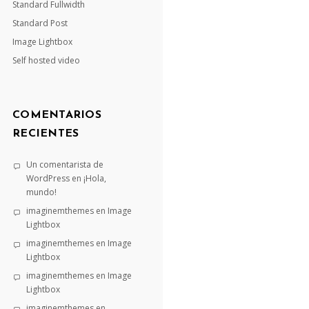
Standard Fullwidth
Standard Post
Image Lightbox
Self hosted video
COMENTARIOS
RECIENTES
Un comentarista de
WordPress
en
¡Hola,
mundo!
imaginemthemes
en
Image
Lightbox
imaginemthemes
en
Image
Lightbox
imaginemthemes
en
Image
Lightbox
imaginemthemes
en