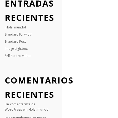
ENTRADAS
RECIENTES
¡Hola, mundo!
Standard Fullwidth
Standard Post
Image Lightbox
Self hosted video
COMENTARIOS
RECIENTES
Un comentarista de
WordPress
en
¡Hola, mundo!
imaginemthemes
en
Image